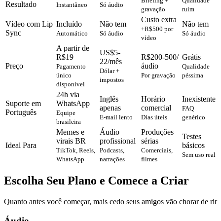
Briefing +
Qualidade
Resultado
Instantâneo
Só áudio
gravação
ruim
Custo extra
Vídeo com Lip
Incluído
Não tem
Não tem
+R$500 por
Sync
Automático
Só áudio
Só áudio
vídeo
A partir de
US$5-
R$19
R$200-500/
Grátis
22/mês
Preço
áudio
Pagamento
Qualidade
Dólar +
único
Por gravação
péssima
impostos
disponível
24h via
Inglês
Horário
Inexistente
Suporte em
WhatsApp
apenas
comercial
FAQ
Português
Equipe
E-mail lento
Dias úteis
genérico
brasileira
Memes e
Áudio
Produções
Testes
virais BR
profissional
sérias
Ideal Para
básicos
TikTok, Reels,
Podcasts,
Comerciais,
Sem uso real
WhatsApp
narrações
filmes
Escolha Seu Plano e Comece a Criar
Quanto antes você começar, mais cedo seus amigos vão chorar de rir
Áudio