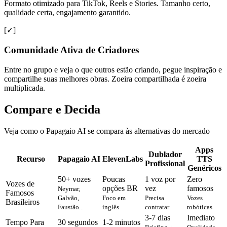
Formato otimizado para TikTok, Reels e Stories. Tamanho certo,
qualidade certa, engajamento garantido.
[✓]
Comunidade Ativa de Criadores
Entre no grupo e veja o que outros estão criando, pegue inspiração e
compartilhe suas melhores obras. Zoeira compartilhada é zoeira
multiplicada.
Compare e Decida
Veja como o Papagaio AI se compara às alternativas do mercado
Apps
Dublador
Recurso
Papagaio AI
ElevenLabs
TTS
Profissional
Genéricos
50+ vozes
Poucas
1 voz por
Zero
Vozes de
opções BR
vez
famosos
Neymar,
Famosos
Galvão,
Foco em
Precisa
Vozes
Brasileiros
Faustão...
inglês
contratar
robóticas
3-7 dias
Imediato
Tempo Para
30 segundos
1-2 minutos