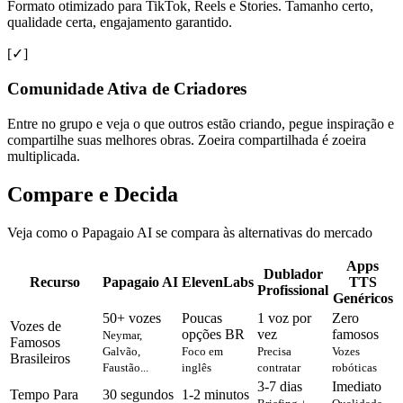
Formato otimizado para TikTok, Reels e Stories. Tamanho certo,
qualidade certa, engajamento garantido.
[✓]
Comunidade Ativa de Criadores
Entre no grupo e veja o que outros estão criando, pegue inspiração e
compartilhe suas melhores obras. Zoeira compartilhada é zoeira
multiplicada.
Compare e Decida
Veja como o Papagaio AI se compara às alternativas do mercado
Apps
Dublador
Recurso
Papagaio AI
ElevenLabs
TTS
Profissional
Genéricos
50+ vozes
Poucas
1 voz por
Zero
Vozes de
opções BR
vez
famosos
Neymar,
Famosos
Galvão,
Foco em
Precisa
Vozes
Brasileiros
Faustão...
inglês
contratar
robóticas
3-7 dias
Imediato
Tempo Para
30 segundos
1-2 minutos