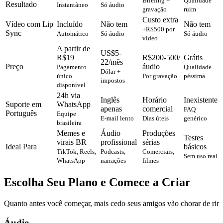
Briefing +
Qualidade
Resultado
Instantâneo
Só áudio
gravação
ruim
Custo extra
Vídeo com Lip
Incluído
Não tem
Não tem
+R$500 por
Sync
Automático
Só áudio
Só áudio
vídeo
A partir de
US$5-
R$19
R$200-500/
Grátis
22/mês
Preço
áudio
Pagamento
Qualidade
Dólar +
único
Por gravação
péssima
impostos
disponível
24h via
Inglês
Horário
Inexistente
Suporte em
WhatsApp
apenas
comercial
FAQ
Português
Equipe
E-mail lento
Dias úteis
genérico
brasileira
Memes e
Áudio
Produções
Testes
virais BR
profissional
sérias
Ideal Para
básicos
TikTok, Reels,
Podcasts,
Comerciais,
Sem uso real
WhatsApp
narrações
filmes
Escolha Seu Plano e Comece a Criar
Quanto antes você começar, mais cedo seus amigos vão chorar de rir
Áudio